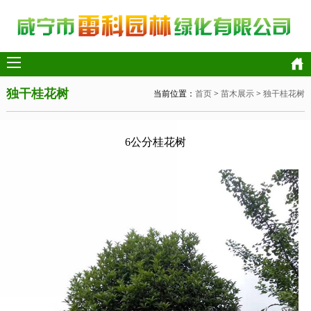
独干桂花树
当前位置：
首页
>
苗木展示
>
独干桂花树
网站首页
关于我们
6公分桂花树
苗木展示
基地展示
案例展示
新闻中心
苗木知识